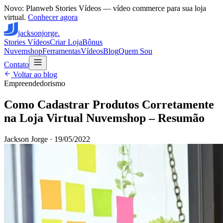
Novo: Planweb Stories Vídeos — vídeo commerce para sua loja
virtual.
Conhecer agora
jacksonjorge.
Stories Vídeos
Criar Loja
Bônus
Nuvemshop
Ferramentas
Vídeos
Blog
Quem Sou
Contato
Voltar ao blog
Empreendedorismo
Como Cadastrar Produtos Corretamente
na Loja Virtual Nuvemshop – Resumão
Jackson Jorge
·
19/05/2022