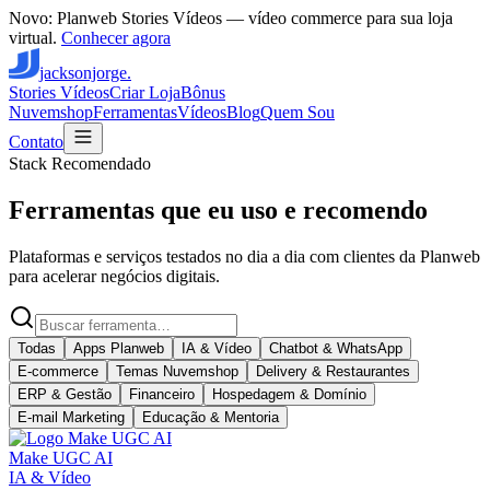
Novo: Planweb Stories Vídeos — vídeo commerce para sua loja
virtual.
Conhecer agora
jacksonjorge.
Stories Vídeos
Criar Loja
Bônus
Nuvemshop
Ferramentas
Vídeos
Blog
Quem Sou
Contato
Stack Recomendado
Ferramentas que eu uso e recomendo
Plataformas e serviços testados no dia a dia com clientes da Planweb
para acelerar negócios digitais.
Todas
Apps Planweb
IA & Vídeo
Chatbot & WhatsApp
E-commerce
Temas Nuvemshop
Delivery & Restaurantes
ERP & Gestão
Financeiro
Hospedagem & Domínio
E-mail Marketing
Educação & Mentoria
Make UGC AI
IA & Vídeo