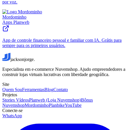
por voz.
Mordominho
Apps Planweb
App de controle financeiro pessoal e familiar com IA. Grátis para
sempre para os primeiros usuários.
jacksonjorge.
Especialista em e-commerce Nuvemshop. Ajudo empreendedores a
construir lojas virtuais lucrativas com liberdade geográfica.
Site
Quem Sou
Ferramentas
Blog
Contato
Projetos
Stories Vídeos
Planweb (Loja Nuvemshop)
Bônus
Nuvemshop
Mordominho
Planbike
YouTube
Conecte-se
WhatsApp