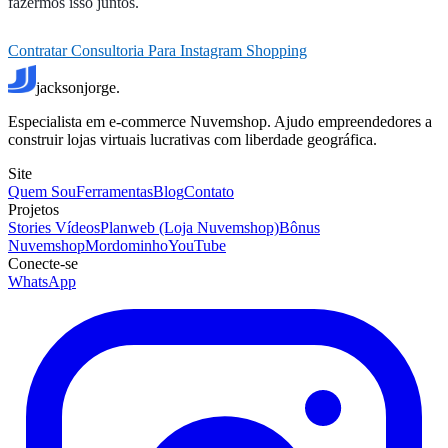
fazermos isso juntos.
Contratar Consultoria Para Instagram Shopping
jacksonjorge.
Especialista em e-commerce Nuvemshop. Ajudo empreendedores a
construir lojas virtuais lucrativas com liberdade geográfica.
Site
Quem Sou
Ferramentas
Blog
Contato
Projetos
Stories Vídeos
Planweb (Loja Nuvemshop)
Bônus
Nuvemshop
Mordominho
YouTube
Conecte-se
WhatsApp