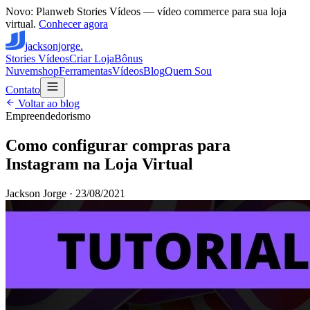
Novo: Planweb Stories Vídeos — vídeo commerce para sua loja
virtual.
Conhecer agora
jacksonjorge.
Stories Vídeos
Criar Loja
Bônus
Nuvemshop
Ferramentas
Vídeos
Blog
Quem Sou
Contato
Voltar ao blog
Empreendedorismo
Como configurar compras para
Instagram na Loja Virtual
Jackson Jorge
·
23/08/2021