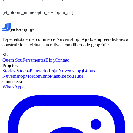
[et_bloom_inline optin_id=”optin_3″]
jacksonjorge.
Especialista em e-commerce Nuvemshop. Ajudo empreendedores a
construir lojas virtuais lucrativas com liberdade geográfica.
Site
Quem Sou
Ferramentas
Blog
Contato
Projetos
Stories Vídeos
Planweb (Loja Nuvemshop)
Bônus
Nuvemshop
Mordominho
Planbike
YouTube
Conecte-se
WhatsApp