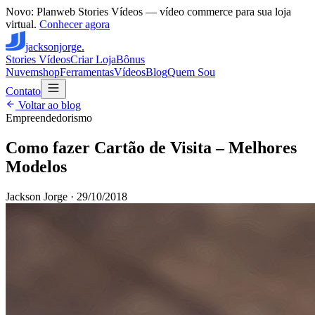
Novo: Planweb Stories Vídeos — vídeo commerce para sua loja
virtual.
Conhecer agora
jacksonjorge.
Stories Vídeos
Criar Loja
Bônus
Nuvemshop
Ferramentas
Vídeos
Blog
Quem Sou
Contato
Voltar ao blog
Empreendedorismo
Como fazer Cartão de Visita – Melhores
Modelos
Jackson Jorge
·
29/10/2018