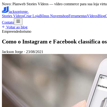
Novo: Planweb Stories Vídeos — vídeo commerce para sua loja virtu
jacksonjorge.
Stories Vídeos
Criar Loja
Bônus Nuvemshop
Ferramentas
Vídeos
Blog
Contato
Voltar ao blog
Empreendedorismo
Como o Instagram e Facebook classifica os
Jackson Jorge
·
23/08/2021