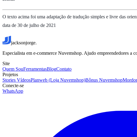
O texto acima foi uma adaptação de tradução simples e livre das ori
data de 30 de julho de 2021
jacksonjorge.
Especialista em e-commerce Nuvemshop. Ajudo empreendedores a constr
Site
Quem Sou
Ferramentas
Blog
Contato
Projetos
Stories Vídeos
Planweb (Loja Nuvemshop)
Bônus Nuvemshop
Mordo
Conecte-se
WhatsApp