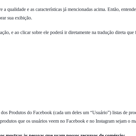
e a qualidade e as características já mencionadas acima. Então, entend
rar sua exibição.
ação, e ao clicar sobre ele poderá ir diretamente na tradução direta que
 dos Produtos do Facebook (cada um deles um “Usuário”) listas de prod
produtos que os usuários veem no Facebook e no Instagram sejam o mais 
utos mostrar às pessoas que usam nossos recursos de comércio: