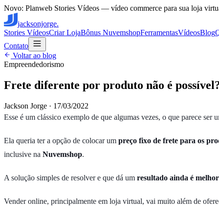
Novo: Planweb Stories Vídeos — vídeo commerce para sua loja virtu
jacksonjorge.
Stories Vídeos
Criar Loja
Bônus Nuvemshop
Ferramentas
Vídeos
Blog
Contato
Voltar ao blog
Empreendedorismo
Frete diferente por produto não é possív
Jackson Jorge
·
17/03/2022
Esse é um clássico exemplo de que algumas vezes, o que parece ser 
Ela queria ter a opção de colocar um
preço fixo de frete para os p
inclusive na
Nuvemshop
.
A solução simples de resolver e que dá um
resultado ainda é melhor
Vender online, principalmente em loja virtual, vai muito além de ofere