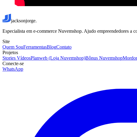
jacksonjorge.
Especialista em e-commerce Nuvemshop. Ajudo empreendedores a constr
Site
Quem Sou
Ferramentas
Blog
Contato
Projetos
Stories Vídeos
Planweb (Loja Nuvemshop)
Bônus Nuvemshop
Mordo
Conecte-se
WhatsApp