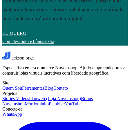
completo que existe e vai te ensinar passo a passo como
ganhar dinheiro com a internet trabalhando como afiliado
ou criando seu próprio produto digital.
EU QUERO
Com desconto e bônus extra
jacksonjorge.
Especialista em e-commerce Nuvemshop. Ajudo empreendedores a
construir lojas virtuais lucrativas com liberdade geográfica.
Site
Quem Sou
Ferramentas
Blog
Contato
Projetos
Stories Vídeos
Planweb (Loja Nuvemshop)
Bônus
Nuvemshop
Mordominho
Planbike
YouTube
Conecte-se
WhatsApp