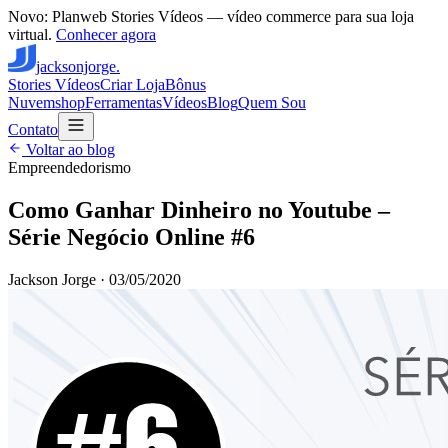
Novo: Planweb Stories Vídeos — vídeo commerce para sua loja
virtual.
Conhecer agora
jacksonjorge.
Stories Vídeos
Criar Loja
Bônus
Nuvemshop
Ferramentas
Vídeos
Blog
Quem Sou
Contato
Voltar ao blog
Empreendedorismo
Como Ganhar Dinheiro no Youtube –
Série Negócio Online #6
Jackson Jorge
·
03/05/2020