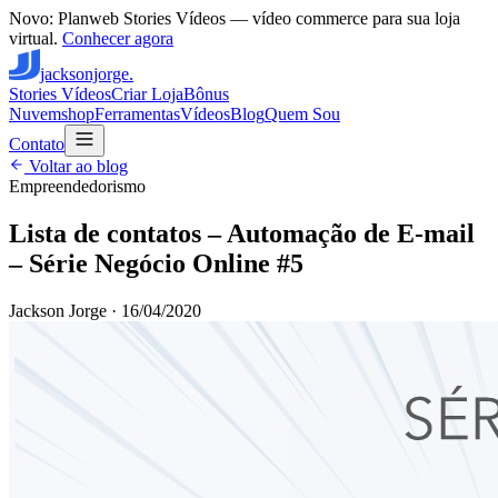
Novo: Planweb Stories Vídeos — vídeo commerce para sua loja
virtual.
Conhecer agora
jacksonjorge.
Stories Vídeos
Criar Loja
Bônus
Nuvemshop
Ferramentas
Vídeos
Blog
Quem Sou
Contato
Voltar ao blog
Empreendedorismo
Lista de contatos – Automação de E-mail
– Série Negócio Online #5
Jackson Jorge
·
16/04/2020