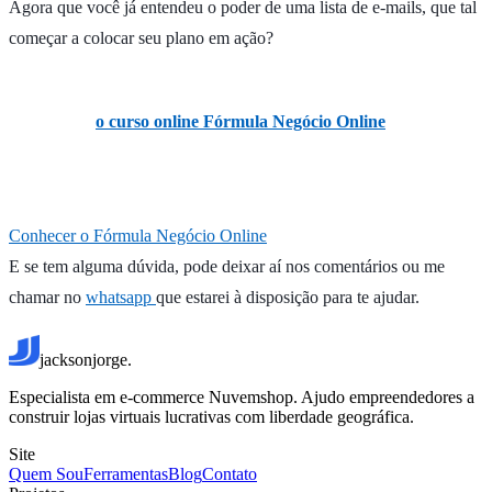
Agora que você já entendeu o poder de uma lista de e-mails, que tal
começar a colocar seu plano em ação?
Caso ainda não tenha entendido alguma coisa ou precisa de mais
orientações,
o curso online Fórmula Negócio Online
ensina passo
a passo a construir seu negócio digital do zero e fazer tudo isso e
muito mais.
Conhecer o Fórmula Negócio Online
E se tem alguma dúvida, pode deixar aí nos comentários ou me
chamar no
whatsapp
que estarei à disposição para te ajudar.
jacksonjorge.
Especialista em e-commerce Nuvemshop. Ajudo empreendedores a
construir lojas virtuais lucrativas com liberdade geográfica.
Site
Quem Sou
Ferramentas
Blog
Contato