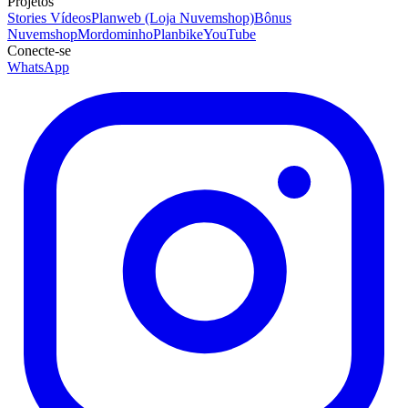
Projetos
Stories Vídeos
Planweb (Loja Nuvemshop)
Bônus
Nuvemshop
Mordominho
Planbike
YouTube
Conecte-se
WhatsApp