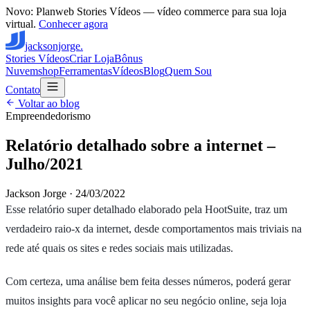
Novo: Planweb Stories Vídeos — vídeo commerce para sua loja
virtual.
Conhecer agora
jacksonjorge.
Stories Vídeos
Criar Loja
Bônus
Nuvemshop
Ferramentas
Vídeos
Blog
Quem Sou
Contato
Voltar ao blog
Empreendedorismo
Relatório detalhado sobre a internet –
Julho/2021
Jackson Jorge
·
24/03/2022
Esse relatório super detalhado elaborado pela HootSuite, traz um
verdadeiro raio-x da internet, desde comportamentos mais triviais na
rede até quais os sites e redes sociais mais utilizadas.
Com certeza, uma análise bem feita desses números, poderá gerar
muitos insights para você aplicar no seu negócio online, seja loja