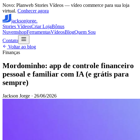
Novo: Planweb Stories Vídeos — vídeo commerce para sua loja
virtual.
Conhecer agora
jacksonjorge.
Stories Vídeos
Criar Loja
Bônus
Nuvemshop
Ferramentas
Vídeos
Blog
Quem Sou
Contato
Voltar ao blog
Finanças
Mordominho: app de controle financeiro
pessoal e familiar com IA (e grátis para
sempre)
Jackson Jorge
·
26/06/2026