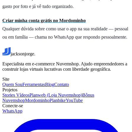
gasto por foto e já vê tudo organizado.
Criar minha conta grátis no Mordominho
Qualquer dúvida sobre como usar o app na sua realidade — pessoal
ou em família — chama no WhatsApp que respondo pessoalmente.
jacksonjorge.
Especialista em e-commerce Nuvemshop. Ajudo empreendedores a
construir lojas virtuais lucrativas com liberdade geográfica.
Site
Quem Sou
Ferramentas
Blog
Contato
Projetos
Stories Vídeos
Planweb (Loja Nuvemshop)
Bônus
Nuvemshop
Mordominho
Planbike
YouTube
Conecte-se
WhatsApp