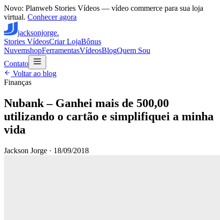
Novo: Planweb Stories Vídeos — vídeo commerce para sua loja
virtual.
Conhecer agora
jacksonjorge.
Stories Vídeos
Criar Loja
Bônus
Nuvemshop
Ferramentas
Vídeos
Blog
Quem Sou
Contato
Voltar ao blog
Finanças
Nubank – Ganhei mais de 500,00
utilizando o cartão e simplifiquei a minha
vida
Jackson Jorge
·
18/09/2018