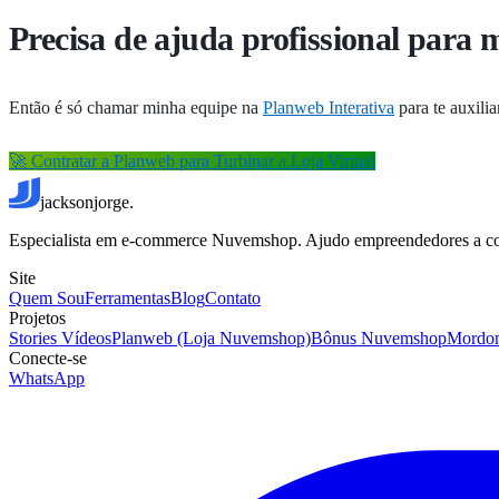
Precisa de ajuda profissional para m
Então é só chamar minha equipe na
Planweb Interativa
para te auxilia
🚀 Contratar a Planweb para Turbinar a Loja Virtual
jacksonjorge.
Especialista em e-commerce Nuvemshop. Ajudo empreendedores a constr
Site
Quem Sou
Ferramentas
Blog
Contato
Projetos
Stories Vídeos
Planweb (Loja Nuvemshop)
Bônus Nuvemshop
Mordo
Conecte-se
WhatsApp