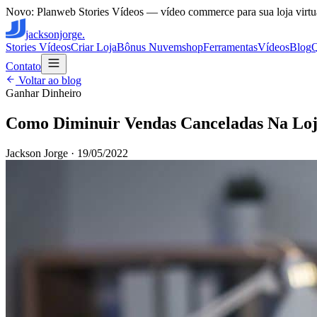
Novo: Planweb Stories Vídeos — vídeo commerce para sua loja virtu
jacksonjorge.
Stories Vídeos
Criar Loja
Bônus Nuvemshop
Ferramentas
Vídeos
Blog
Contato
Voltar ao blog
Ganhar Dinheiro
Como Diminuir Vendas Canceladas Na Loj
Jackson Jorge
·
19/05/2022