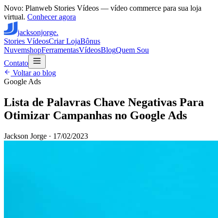
Novo: Planweb Stories Vídeos — vídeo commerce para sua loja
virtual.
Conhecer agora
jacksonjorge.
Stories Vídeos
Criar Loja
Bônus
Nuvemshop
Ferramentas
Vídeos
Blog
Quem Sou
Contato
Voltar ao blog
Google Ads
Lista de Palavras Chave Negativas Para
Otimizar Campanhas no Google Ads
Jackson Jorge
·
17/02/2023