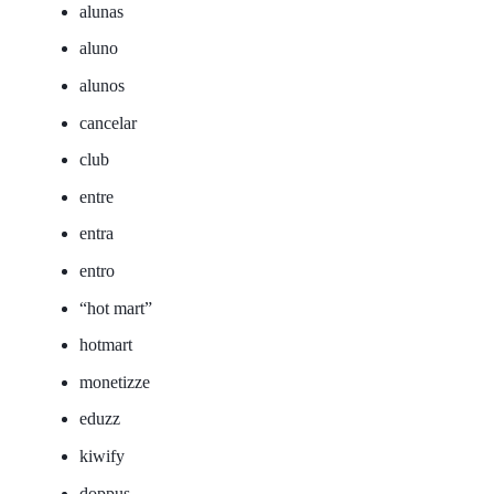
alunas
aluno
alunos
cancelar
club
entre
entra
entro
“hot mart”
hotmart
monetizze
eduzz
kiwify
doppus