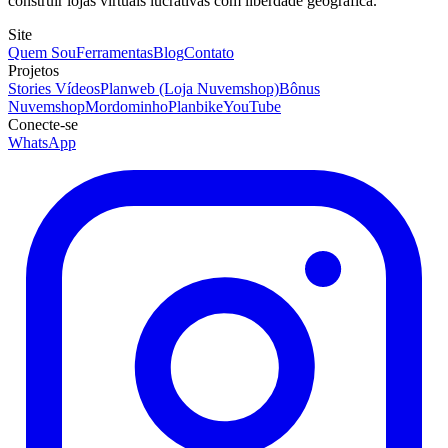
construir lojas virtuais lucrativas com liberdade geográfica.
Site
Quem Sou
Ferramentas
Blog
Contato
Projetos
Stories Vídeos
Planweb (Loja Nuvemshop)
Bônus
Nuvemshop
Mordominho
Planbike
YouTube
Conecte-se
WhatsApp