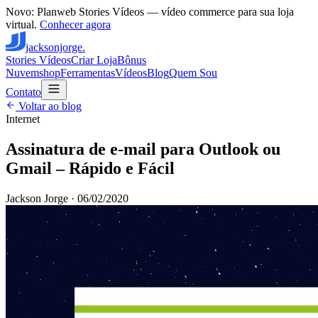
Novo: Planweb Stories Vídeos — vídeo commerce para sua loja
virtual.
Conhecer agora
jacksonjorge.
Stories Vídeos
Criar Loja
Bônus
Nuvemshop
Ferramentas
Vídeos
Blog
Quem Sou
Contato
Voltar ao blog
Internet
Assinatura de e-mail para Outlook ou
Gmail – Rápido e Fácil
Jackson Jorge
·
06/02/2020