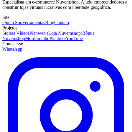
Especialista em e-commerce Nuvemshop. Ajudo empreendedores a
construir lojas virtuais lucrativas com liberdade geográfica.
Site
Quem Sou
Ferramentas
Blog
Contato
Projetos
Stories Vídeos
Planweb (Loja Nuvemshop)
Bônus
Nuvemshop
Mordominho
Planbike
YouTube
Conecte-se
WhatsApp