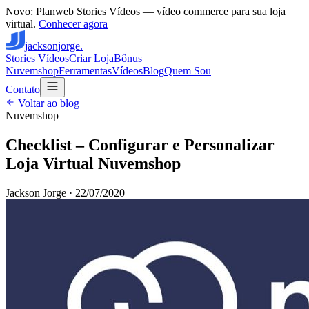
Novo: Planweb Stories Vídeos — vídeo commerce para sua loja
virtual.
Conhecer agora
jacksonjorge.
Stories Vídeos
Criar Loja
Bônus
Nuvemshop
Ferramentas
Vídeos
Blog
Quem Sou
Contato
Voltar ao blog
Nuvemshop
Checklist – Configurar e Personalizar
Loja Virtual Nuvemshop
Jackson Jorge
·
22/07/2020