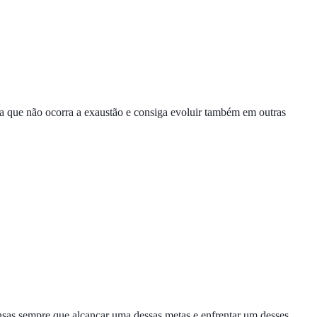
ra que não ocorra a exaustão e consiga evoluir também em outras
nsas sempre que alcançar uma dessas metas e enfrentar um desses