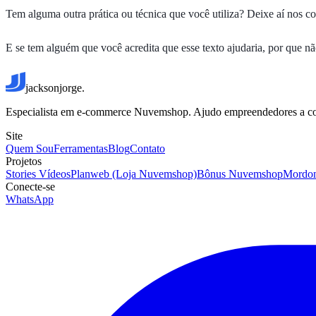
Tem alguma outra prática ou técnica que você utiliza? Deixe aí nos c
E se tem alguém que você acredita que esse texto ajudaria, por que n
jacksonjorge.
Especialista em e-commerce Nuvemshop. Ajudo empreendedores a constr
Site
Quem Sou
Ferramentas
Blog
Contato
Projetos
Stories Vídeos
Planweb (Loja Nuvemshop)
Bônus Nuvemshop
Mordo
Conecte-se
WhatsApp