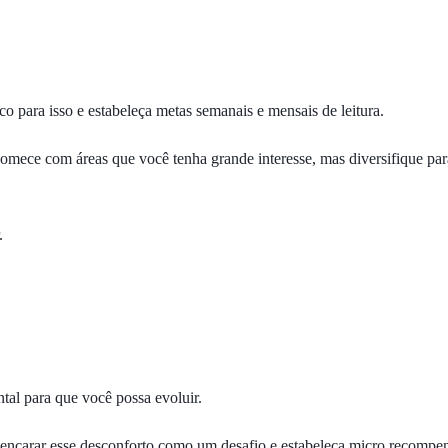
co para isso e estabeleça metas semanais e mensais de leitura.
 Comece com áreas que você tenha grande interesse, mas diversifique pa
.
al para que você possa evoluir.
 encarar esse desconforto como um desafio e estabeleça micro recompe