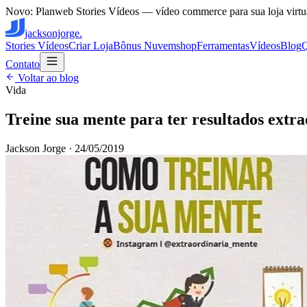
Novo: Planweb Stories Vídeos — vídeo commerce para sua loja virtu
jacksonjorge.
Stories Vídeos
Criar Loja
Bônus Nuvemshop
Ferramentas
Vídeos
Blog
Contato
Voltar ao blog
Vida
Treine sua mente para ter resultados extra
Jackson Jorge
·
24/05/2019