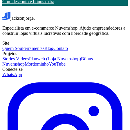
Com desconto e bônus extra
jacksonjorge.
Especialista em e-commerce Nuvemshop. Ajudo empreendedores a
construir lojas virtuais lucrativas com liberdade geográfica.
Site
Quem Sou
Ferramentas
Blog
Contato
Projetos
Stories Vídeos
Planweb (Loja Nuvemshop)
Bônus
Nuvemshop
Mordominho
YouTube
Conecte-se
WhatsApp