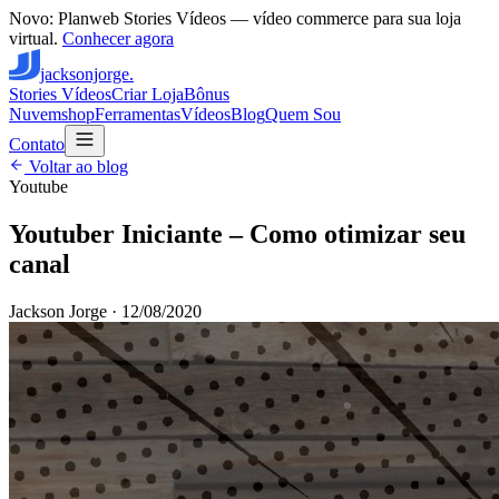
Novo: Planweb Stories Vídeos — vídeo commerce para sua loja
virtual.
Conhecer agora
jacksonjorge.
Stories Vídeos
Criar Loja
Bônus
Nuvemshop
Ferramentas
Vídeos
Blog
Quem Sou
Contato
Voltar ao blog
Youtube
Youtuber Iniciante – Como otimizar seu
canal
Jackson Jorge
·
12/08/2020