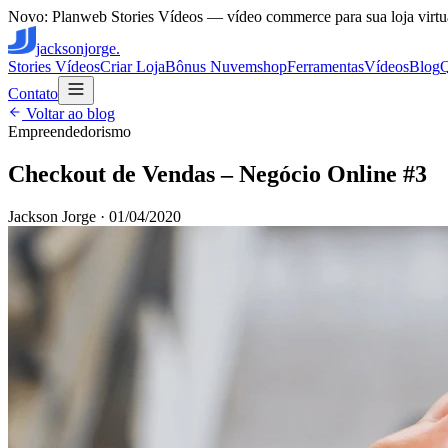
Novo: Planweb Stories Vídeos — vídeo commerce para sua loja virtu
jacksonjorge.
Stories Vídeos
Criar Loja
Bônus Nuvemshop
Ferramentas
Vídeos
Blog
Contato
Voltar ao blog
Empreendedorismo
Checkout de Vendas – Negócio Online #3
Jackson Jorge
·
01/04/2020