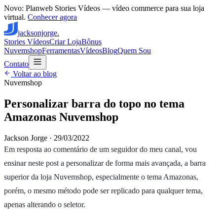
Novo: Planweb Stories Vídeos — vídeo commerce para sua loja
virtual.
Conhecer agora
jacksonjorge.
Stories Vídeos
Criar Loja
Bônus
Nuvemshop
Ferramentas
Vídeos
Blog
Quem Sou
Contato
Voltar ao blog
Nuvemshop
Personalizar barra do topo no tema
Amazonas Nuvemshop
Jackson Jorge
·
29/03/2022
Em resposta ao comentário de um seguidor do meu canal, vou
ensinar neste post a personalizar de forma mais avançada, a barra
superior da loja Nuvemshop, especialmente o tema Amazonas,
porém, o mesmo método pode ser replicado para qualquer tema,
apenas alterando o seletor.