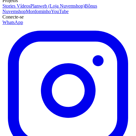
Projetos
Stories Vídeos
Planweb (Loja Nuvemshop)
Bônus
Nuvemshop
Mordominho
YouTube
Conecte-se
WhatsApp