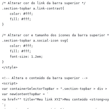
/* Alterar cor do link da barra superior */

.section-topbar a.link-contrast{

    color: #fff;

    fill: #fff;

}

/* Alterar cor e tamanho dos ícones da barra superior *
.section-topbar a.social-icon svg{

    color: #fff;

    fill: #fff;

    font-size: 1.2em;

}

</style>

<!-- Altera o conteúdo da barra superior -->

<script>

var containerSelectorTopBar = ".section-topbar > div > 
var newContentTopBar = `

<a href="" title="Meu link XYZ">Meu conteúdo <strong>xy
`;
